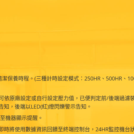
保養時程。(三種計時設定模式：250HR、500HR、1
。可依原廠設定或自行設定壓力值，已便判定前/後端過濾
告知，後端以LED(紅)燈閃爍警示告知。
結至機器顯示提醒。
器即時將使用數據資訊回饋至終端控制台，24HR監控機台