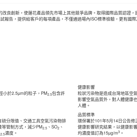
的改良創新，使蓮花產品領先市場上其他競爭品牌。取得國際品質認證，國
等測試報告，提供給客戶的每項產品，不僅通過場內ISO標準檢驗，更有國
健康影響
小於2.5µm的粒子，PM
包含許
粒狀污染物是造成台灣地區空
2.5
影響空氣品質外，對人體健康
人體。
品質標準
含硫分限值、交通工具空氣污染物排
環保署於101年5月14日公告
費等管制方式，減少PM
、SO
、
健康影響研究結果，以健康影響
2.5
2
3
M
濃度。
均濃度值訂為15µg/m
。
2.5