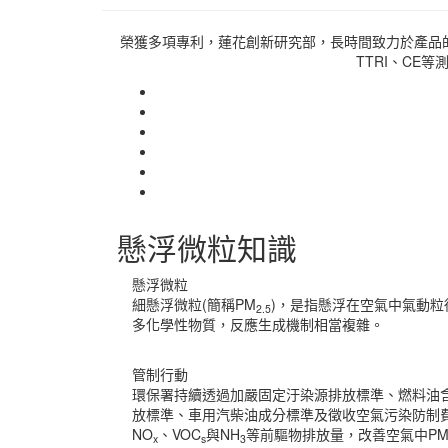
榮獲多項專利，蓮花創新研究部，長時間致力於產品
TTRI、CE
懸浮微粒知識
懸浮微粒
細懸浮微粒(簡稱PM
)，是指懸浮在空氣中氣動粒徑
2.5
多化學性物質，反應生成機制相當複雜。
管制行動
環保署持續透過加嚴固定汙染源排放標準、燃料油
放標準、車用汽柴油成分標準及徵收空氣污染防制
NO
、VOC
與NH
等前驅物排放量，改善空氣中P
x
s
3