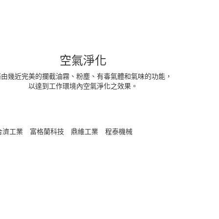
空氣淨化
藉由幾近完美的攔截油霧、粉塵、有毒氣體和氣味的功能，
以達到工作環境內空氣淨化之效果。
合濟工業
富格蘭科技
鼎維工業
程泰機械