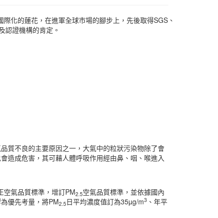
際化的蓮花，在進軍全球市場的腳步上，先後取得SGS、
際及認證機構的肯定。
氣品質不良的主要原因之一，大氣中的粒狀污染物除了會
也會造成危害，其可藉人體呼吸作用經由鼻、咽、喉進入
修正空氣品質標準，增訂PM
空氣品質標準，並依據國內
2.5
3
為優先考量，將PM
日平均濃度值訂為35µg/m
、年平
2.5