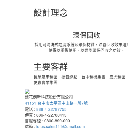
設計理念
環保回收
採用可清洗式過濾系統及環保材質，油霧回收效果達9
使得以重復使用，以達到環保回收之功效。
主要客群
長榮航宇精密
捷普綠點
台中精機集團
震虎精密
友嘉實業集團
蓮花創新科技股份有限公司
41151 台中市太平區中山路一段7號
電話 :
886-4-22787755
傳真 : 886-4-22780413
售服專線 : 0800-899-000
信箱 :
lotus.sales111@gmail.com